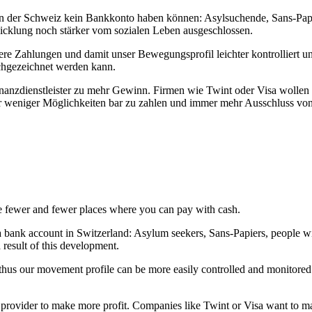
 in der Schweiz kein Bankkonto haben können: Asylsuchende, Sans-Papi
icklung noch stärker vom sozialen Leben ausgeschlossen.
ere Zahlungen und damit unser Bewegungsprofil leichter kontrolliert u
chgezeichnet werden kann.
Finanzdienstleister zu mehr Gewinn. Firmen wie Twint oder Visa wolle
mer weniger Möglichkeiten bar zu zahlen und immer mehr Ausschluss von
e fewer and fewer places where you can pay with cash.
 bank account in Switzerland: Asylum seekers, Sans-Papiers, people wit
 result of this development.
 thus our movement profile can be more easily controlled and monitored
ce provider to make more profit. Companies like Twint or Visa want to 