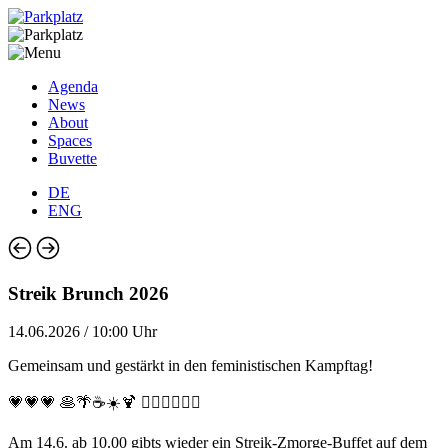
Agenda
News
About
Spaces
Buvette
DE
ENG
Streik Brunch 2026
14.06.2026 / 10:00 Uhr
Gemeinsam und gestärkt in den feministischen Kampftag!
💗💗💗 🥞🌴☕️☀️🍹 ❤️‍🔥❤️‍🔥❤️‍🔥
Am 14.6. ab 10.00 gibts wieder ein Streik-Zmorge-Buffet auf dem