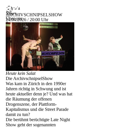
Agenda
News
ARCHIVSCHNIPSELSHOW
Über uns
24.04.2026 / 20:00 Uhr
Spaces
Buvette
DE
ENG
Heute kein Salat
Die ArchivschnipselShow
Was kam in Zürich in den 1990er
Jahren richtig in Schwung und ist
heute aktueller denn je? Und was hat
die Räumung der offenen
Drogenszene, der Plattform-
Kapitalismus und die Street Parade
damit zu tun?
Die berühmt berüchtigte Late Night
Show geht der sogenannten