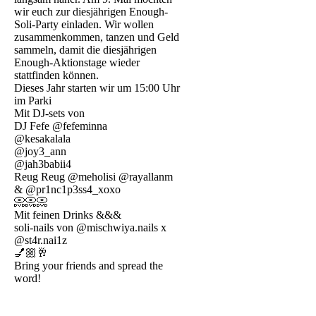
wir euch zur diesjährigen Enough-
Soli-Party einladen. Wir wollen
zusammenkommen, tanzen und Geld
sammeln, damit die diesjährigen
Enough-Aktionstage wieder
stattfinden können.
Dieses Jahr starten wir um 15:00 Uhr
im Parki
Mit DJ-sets von
DJ Fefe @fefeminna
@kesakalala
@joy3_ann
@jah3babii4
Reug Reug @meholisi @rayallanm
& @pr1nc1p3ss4_xoxo
📀📀📀
Mit feinen Drinks &&&
soli-nails von @mischwiya.nails x
@st4r.nai1z
💅🏼🥂
Bring your friends and spread the
word!