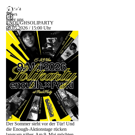
Agenda
News
Über uns
ENOUGHSOLIPARTY
Spaces
09.05.2026 / 15:00 Uhr
Buvette
DE
ENG
Der Sommer steht vor der Tür! Und
die Enough-Aktionstage rücken
langsam näher. Am 9. Mai möchten