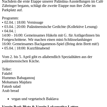
​Nachdem die erste Etappe unserer Palästina-Ausstellungen im Café
Zähringer begann, schlägt die zweite Etappe nun ihre Zelte im
Parkplatz auf.
Programm:
• ​02.04. | 18:00: Vernissage
• ​03.04. | 20:00: Palästinensische Gedichte (Kollektive Lesung)
• ​04.04. |
14:00 - 16:00: Gemeinsames Häkeln mit G. für AnfägerInnen bis
Fortgeschrittene. Wir machen einen mini-Schlüsselanhänger
16:00: Gemeinsames Backgammon-Spiel (Bring dein Brett mit!)
• ​05.04. | 18:00: Kurzfilmabend
Vom 2. bis 5. April gibt es allabendlich Spezialitäten aus der
palästinensischen Küche.
Teller:
Falafel
Hummus Babaganouj
Mohamara Majdara
Fatush salad
Arab bread
vegan und vegetarisch Baklava
Verein Park Platz & Verein Lokomotive Letten