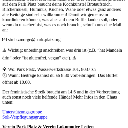
auf dem Park Platz braucht deine Kochkünste! Brotaufstrich,
Birchermüesli, Hummus, Kuchen, Wähe oder etwas ganz anderes -
alle Beiträge sind sehr willkommen! Damit wir gemeinsam
koordinieren können, was alles auf dem Buffet landen soll, oder
wenn du unsicher bist, was es noch braucht, schreib uns eine Mail
an:
💌 streikzmorge@park-platz.org
⚠️ Wichtig: unbedingt anschreiben was drin ist (z.B. “hat Mandeln
drin” oder “ist glutenfrei, vegan” etc.). ⚠️
💎 Wo: Park Platz, Wasserwerkstrasse 101, 8037 zh
🕙 Wann: Beiträge kannst du ab 8.30 vorbeibringen. Das Buffet
öffnet ab 10.00.
Der feministische Streik braucht am 14.6 und in der Vorbereitung
auch sonst noch viele helfende Hände! Mehr Infos in den Chats
unten:
Unterstützungsgruppe
Soli-Verpflegungsgruppe
Verein Park Platz & Verein Lokomotive Letten