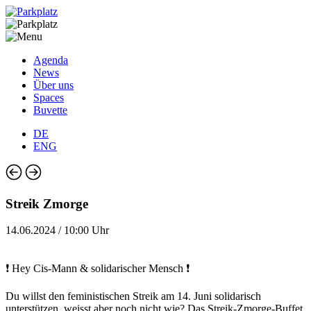
Agenda
News
Über uns
Spaces
Buvette
DE
ENG
Streik Zmorge
14.06.2024 / 10:00 Uhr
❗️ Hey Cis-Mann & solidarischer Mensch ❗️
Du willst den feministischen Streik am 14. Juni solidarisch
unterstützen, weisst aber noch nicht wie? Das Streik-Zmorge-Buffet