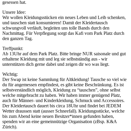
gesessen hat.
Unsere Idee:
Wir wollen Kleidungsstücken ein neues Leben und Leib schenken,
und tauschen statt konsumieren! Damit der Kleidertausch
schwungvoll verläuft, begleiten uns tolle Bands durch den
Nachmittag. Für Verpflegung sorgt das Kafi vom Park Platz durch
den ganzen Tag.
Treffpunkt:
Ab 13Uhr auf dem Park Platz. Bitte bringe NUR saisonale und gut
erhaltene Kleidung mit und leg sie selbstständig aus - wir
unterstützen dich gerne dabei und zeigen dir wo was liegt.
Wichtig:
Der Swap ist keine Sammlung für Altkleidung! Tausche so viel wie
du für angemessen empfindest, es gibt keine Beschränkung. Es ist
selbstverständlich möglich, Kleidung zu “tauschen”, ohne selbst
welche mitgebracht zu haben. Wir haben immer genügend Platz,
auch für Männer- und Kinderkleidung, Schmuck und Accessoires.
Der Kleidertausch dauert bis circa 18Uhr und findet bei JEDEM
Wetter draussen statt (ausser Schneefall). Kleidungsstücke, welche
bis zum Abend keine neuen Besitzer*innen gefunden haben,
spenden wir an eine gemeinnützige Organisation (zBsp. K&A
Zürich).