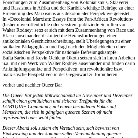
Forschungen zum Zusammenhang von Kolonialismus, Sklaverei
und Rassismus in Afrika und der Karibik wichtige Beiträge zu einer
Erneuerung des Marxismus aus dekolonialer Perspektive geleistet.
In «Decolonial Marxism: Essays from the Pan-African Revolution»
(bisher unveröffentlichte oder verstreut publizierte Schriften von
Walter Rodney) setzt er sich mit dem Zusammenhang von Race und
Klasse auseinander, diskutiert die Herausforderungen einer
antikolonialen Geschichtsschreibung, stellt Uberlegungen zu einer
radikalen Pädagogik an und fragt nach den Möglichkeiten einer
sozialistischen Perspektive für nationale Befreiungskämpfe.
Bafta Sarbo und Kevin Ochieng Okoth setzen sich in ihren Arbeiten
u.a. mit dem Werk von Walter Rodney auseinander und finden darin
Anknüpfungspunkte und Perspektiven, um revolutionäre bzw.
marxistische Perspektiven in der Gegenwart zu formulieren.
vorher und nachher Queer Bar
Die Queer Bar jeden Mittwochabend im November und Dezember
schafft einen gemütlichen und sicheren Treffpunkt für die
LGBTQIA+ Community, mit einem besonderen Fokus auf
Menschen, die sich in gängigen queeren Szenen oft nicht
repräsentiert oder wohl fühlen.
Dieser Abend soll zudem ein Versuch sein, sich bewusst von
Pinkwashing und der kommerziellen Vereinnahmung queerer